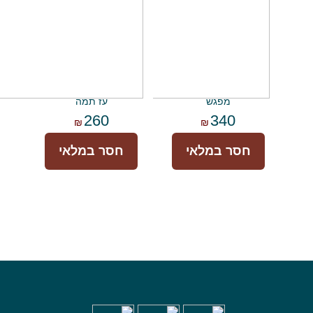
מפגש
עז תמה
260
340
₪
₪
חסר במלאי
חסר במלאי
Foote