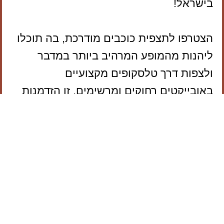
בישראל!
הצטרפו לתצפית כוכבים מודרכת, בה תוכלו
ליהנות מהמופע המרהיב ביותר במדבר
ולצפות דרך טלסקופים מקצועיים
באובייקטים רחוקים ומרשימים. זו הזדמנות
נדירה לפגוש את פלאי היקום – גלקסיות,
ערפיליות, צבירי כוכבים, פלנטות ותופעות
אסטרונומיות נוספות.
הפעילות מתאימה לגילאי 5 ומעלה.
הכרטיס מקנה:
תצפית מודרכת