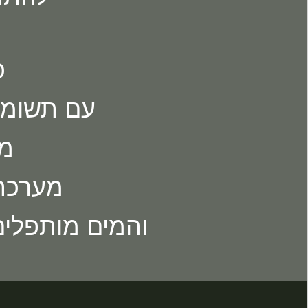
כ
עם תשומת 
מב
מערכת
והמים מותפלים