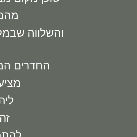
מהמק
והשלווה שבמק
החדרים המע
מציעי
ליה
זה
להתח