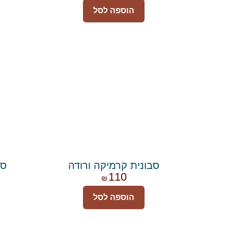
הוספה לסל
סבונית קרמיקה ורודה
סב
110
₪
הוספה לסל