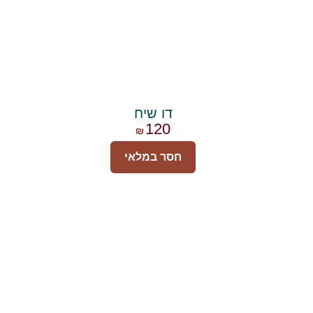
דו שיח
120
₪
חסר במלאי