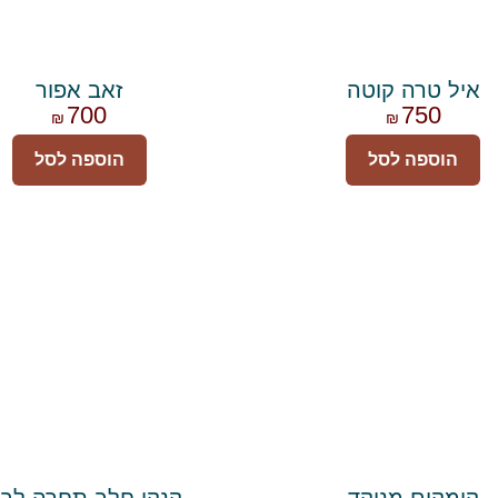
איל טרה קוטה
זאב אפור
700
750
₪
₪
הוספה לסל
הוספה לסל
קומקום מנוקד
קנקן חלב תחרה לב