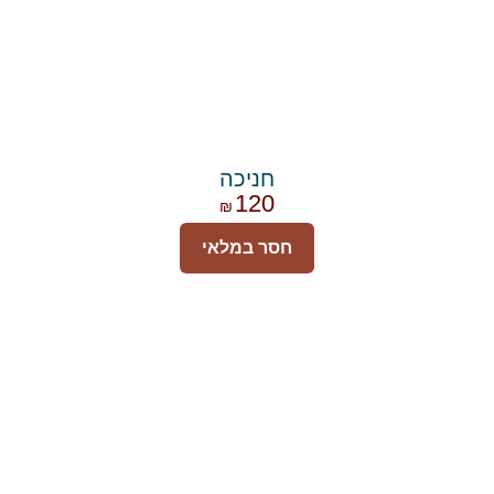
חניכה
120
₪
חסר במלאי