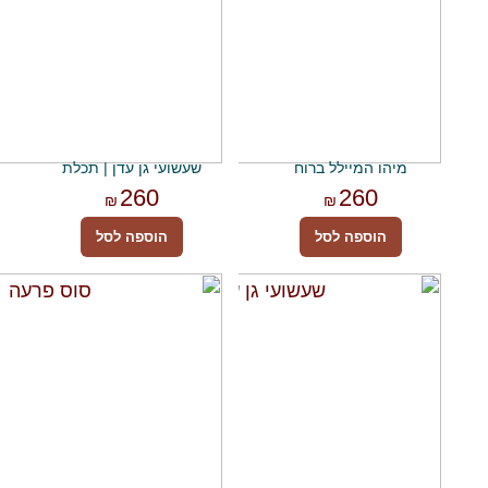
מיהו המיילל ברוח
שעשועי גן עדן | תכלת
260
260
₪
₪
הוספה לסל
הוספה לסל