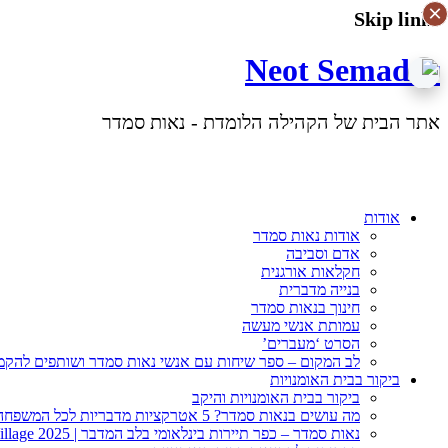
×
×
×
×
Skip links
Neot Semadar
אתר הבית של הקהילה הלומדת - נאות סמדר
אודות
אודות נאות סמדר
אדם וסביבה
חקלאות אורגנית
בנייה מדברית
חינוך בנאות סמדר
עמותת אנשי מעשה
הסרט ‘מעברים’
לב המקום – ספר שיחות עם אנשי נאות סמדר ושותפים להקמ
ביקור בבית האומנויות
ביקור בבית האומנויות והיקב
מה עושים בנאות סמדר? 5 אטרקציות מדבריות לכל המשפחה
נאות סמדר – כפר תיירות בינלאומי בלב המדבר | Best Tourism Village 2025