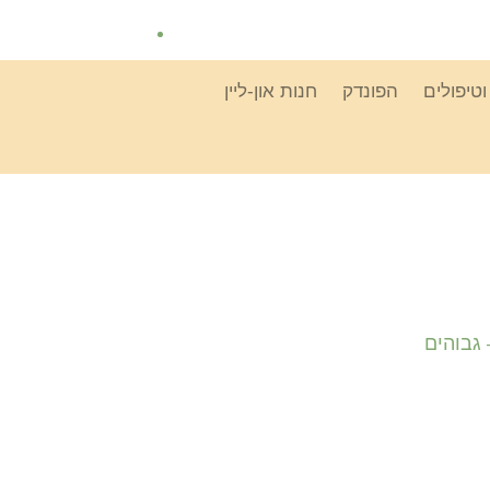
טיפולים
הפונדק
חנות און-ליין
גבוהים