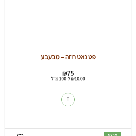
פט נאט רוזה – מבעבע
₪
75
10.00
₪
ל-100 מ"ל
מבצע