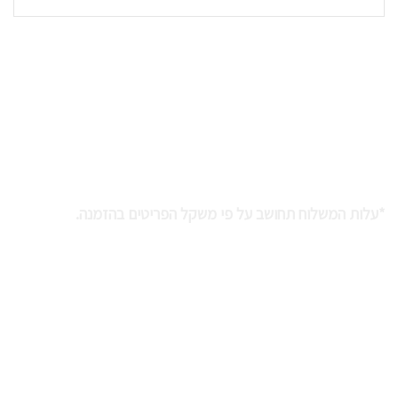
נוקדי המדבר בע''מ
קיבוץ נאות סמדר
חבל אילות 8886000
שירות לקוחות: 054-979-8952
*עלות המשלוח תחושב על פי משקל הפריטים בהזמנה.