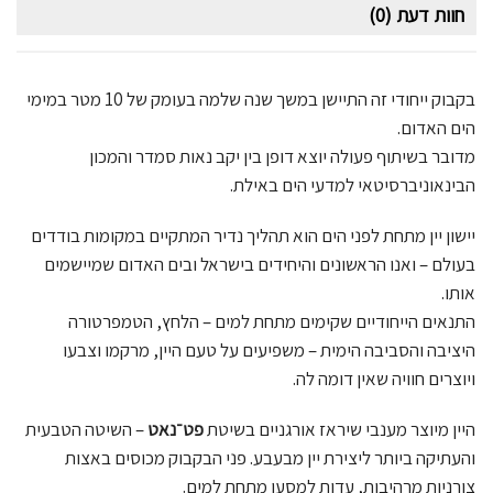
חוות דעת (0)
בקבוק ייחודי זה התיישן במשך שנה שלמה בעומק של 10 מטר במימי
הים האדום.
מדובר בשיתוף פעולה יוצא דופן בין יקב נאות סמדר והמכון
הבינאוניברסיטאי למדעי הים באילת.
יישון יין מתחת לפני הים הוא תהליך נדיר המתקיים במקומות בודדים
בעולם – ואנו הראשונים והיחידים בישראל ובים האדום שמיישמים
אותו.
התנאים הייחודיים שקימים מתחת למים – הלחץ, הטמפרטורה
היציבה והסביבה הימית – משפיעים על טעם היין, מרקמו וצבעו
ויוצרים חוויה שאין דומה לה.
היין מיוצר מענבי שיראז אורגניים בשיטת
פט־נאט
– השיטה הטבעית
והעתיקה ביותר ליצירת יין מבעבע. פני הבקבוק מכוסים באצות
צורניות מרהיבות, עדות למסעו מתחת למים.