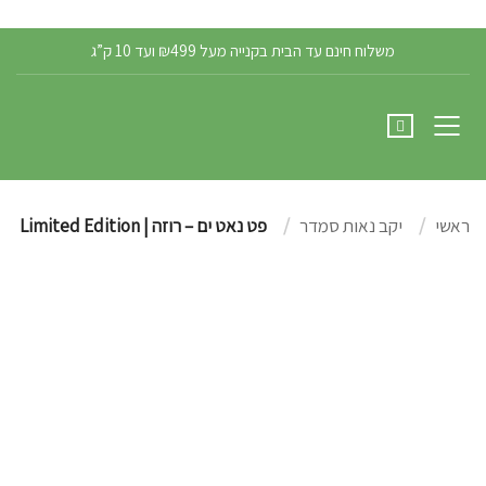
הרשמה/התחברות
משלוח חינם עד הבית בקנייה מעל ₪499 ועד 10 ק”ג
ראשי
יקב נאות סמדר
פט נאט ים – רוזה | Limited Edition