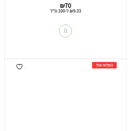
₪
70
9.33
₪
ל-100 מ"ל
המלאי אזל