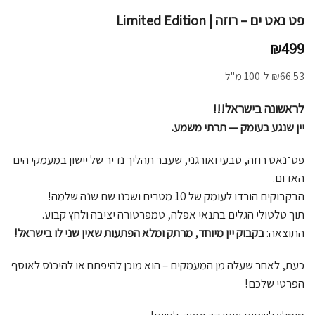
פט נאט ים – רוזה | Limited Edition
₪
499
66.53
₪
ל-100 מ"ל
לראשונה בישראל!!!
יין שנגע בעומק — תרתי משמע.
פט־נאט רוזה, טבעי ואורגני, שעבר תהליך נדיר של יישון במעמקי הים
האדום.
הבקבוקים הורדו לעומק של 10 מטרים ושכנו שם שנה שלמה!
תוך טלטולי הגלים בתנאי אפלה, טמפרטורה יציבה ולחץ קבוע.
התוצאה:
בקבוק יין מיוחד, מרתק ומלא הפתעות שאין שני לו בישראל!
כעת, לאחר שעלה מן המעמקים – הוא מוכן להיפתח או להיכנס לאוסף
הפרטי שלכם!