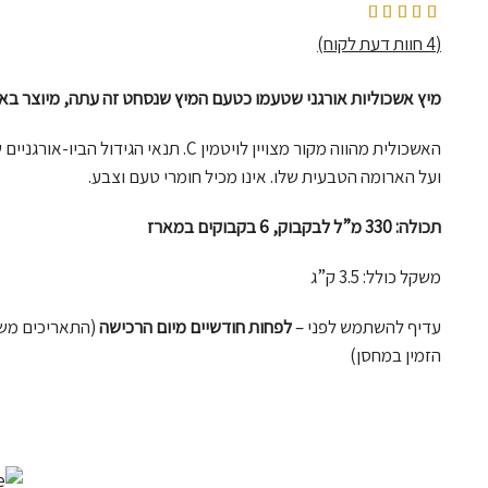
מדורגים
5.00
מתוך 5 מבוסס על
4
דירוגים של לקוחות
(
4
חוות דעת לקוח)
מיץ אשכוליות אורגני שטעמו כטעם המיץ שנסחט זה עתה, מיוצר ב
האשכולית מהווה מקור מצויין לויטמין C. תנאי ה
ועל הארומה הטבעית שלו. אינו מכיל חומרי טעם וצבע.
תכולה: 330 מ”ל לבקבוק, 6 בקבוקים במארז
משקל כולל: 3.5 ק”ג
עדיף להשתמש לפני –
לפחות חודשיים מיום הרכישה
(התאריכים משת
הזמין במחסן)