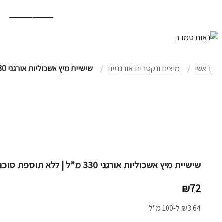
משלוח חינם עד הבית בקנייה מעל ₪499 ועד 10 ק”ג
הרשמה/התחברות
קוסמטיקה טבעית
תוספי תזונה
ראשי
מיצים ונקטרים אורגניים
שישיית מיץ אשכוליות אורגני 330 מ”ל | ללא תוספת סוכר
שישיית מיץ אשכוליות אורגני 330 מ”ל | ללא תוספת סוכר
₪
72
3.64
₪
ל-100 מ"ל