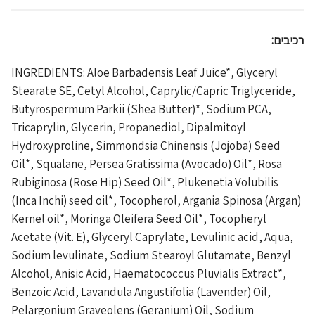
:רכיבים
INGREDIENTS: Aloe Barbadensis Leaf Juice*, Glyceryl
Stearate SE, Cetyl Alcohol, Caprylic/Capric Triglyceride,
Butyrospermum Parkii (Shea Butter)*, Sodium PCA,
Tricaprylin, Glycerin, Propanediol, Dipalmitoyl
Hydroxyproline, Simmondsia Chinensis (Jojoba) Seed
Oil*, Squalane, Persea Gratissima (Avocado) Oil*, Rosa
Rubiginosa (Rose Hip) Seed Oil*, Plukenetia Volubilis
(Inca Inchi) seed oil*, Tocopherol, Argania Spinosa (Argan)
Kernel oil*, Moringa Oleifera Seed Oil*, Tocopheryl
Acetate (Vit. E), Glyceryl Caprylate, Levulinic acid, Aqua,
Sodium levulinate, Sodium Stearoyl Glutamate, Benzyl
Alcohol, Anisic Acid, Haematococcus Pluvialis Extract*,
Benzoic Acid, Lavandula Angustifolia (Lavender) Oil,
Pelargonium Graveolens (Geranium) Oil, Sodium