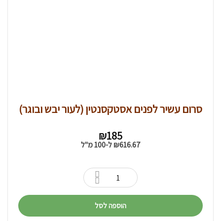
סרום עשיר לפנים אסטקסנטין (לעור יבש ובוגר)
₪
185
616.67
₪
ל-100 מ"ל
הוספה לסל