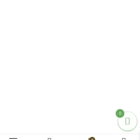
אספקה מהירה
של המוצרים עד הבית
קנייה מאובטחת
אבטחת אתר בתקן
הגבוה בעולם בתקן SSL 256
100% אורגני
מגוון מוצרים בגידול עצמי אורגני
0
להזמנה אונליין עד הבית
0