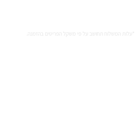
קיבוץ נאות סמדר
חבל אילות 8886000
שירות לקוחות: 054-979-8952
*עלות המשלוח תחושב על פי משקל הפריטים בהזמנה.
משלוח עד הבית