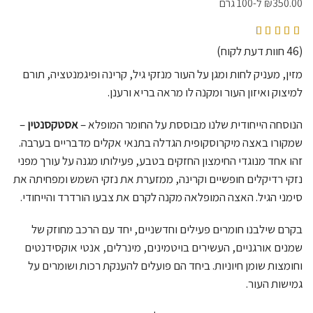
350.00
₪
ל-100 גרם
מדורגים
4.83
מתוך 5 מבוסס על
46
דירוגים של לקוחות
(
46
חוות דעת לקוח)
מזין, מעניק לחות ומגן על העור מנזקי גיל, קרינה ופיגמנטציה, תורם
למיצוק ואיזון העור ומקנה לו מראה בריא ורענן.
הנוסחה הייחודית שלנו מבוססת על
החומר המופלא –
אסטקסנטין
–
שמקורו באצה מיקרוסקופית הגדלה בתנאי אקלים מדבריים בערבה.
זהו אחד מנוגדי החימצון החזקים בטבע, פעילותו מגנה על עורך מפני
נזקי רדיקלים חופשיים וקרינה, ממזערת את נזקי השמש ומפחיתה את
סימני הגיל. האצה המופלאה מקנה לקרם את צבעו הורדרד והייחודי.
בקרם שילבנו חומרים פעילים וחדשניים, יחד עם הרכב מחוזק של
שמנים אורגניים, העשירים בויטמינים, מינרלים, אנטי אוקסידנטים
וחומצות שומן חיוניות. ביחד הם פועלים להענקת רכות ושומרים על
גמישות העור.