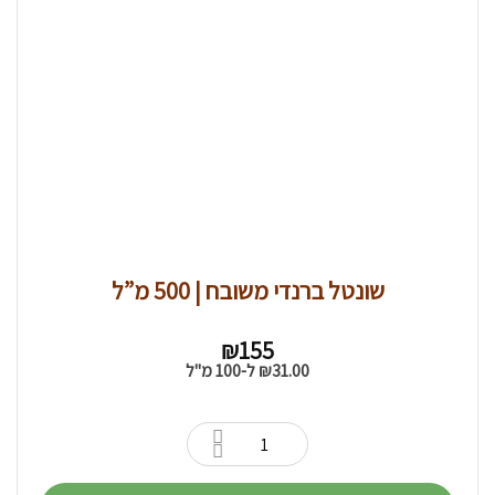
שונטל ברנדי משובח | 500 מ”ל
₪
155
31.00
₪
ל-100 מ"ל