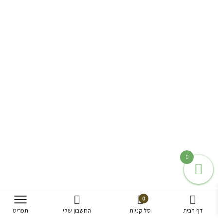
של המוצרים עד הבית
קנייה מאובטחת
אבטחת אתר בתקן
הגבוה בעולם בתקן SSL 256
100% אורגני
מגוון מוצרים בגידול עצמי אורגני
0
להזמנה אונליין עד הבית
0
דף הבית
סל קניות
החשבון שלי
תפריט