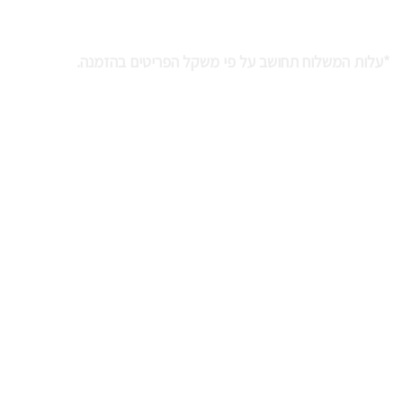
חבל אילות 8886000
שירות לקוחות: 054-979-8952
*עלות המשלוח תחושב על פי משקל הפריטים בהזמנה.
משלוח עד הבית
אספקה מהירה