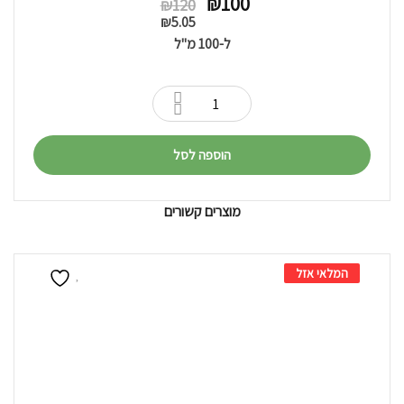
המחיר
המחיר
₪
100
₪
120
הנוכחי
המקורי
₪
5.05
היה:
הוא:
ל-100 מ"ל
₪120.
₪100.
הוספה לסל
מוצרים קשורים
המלאי אזל