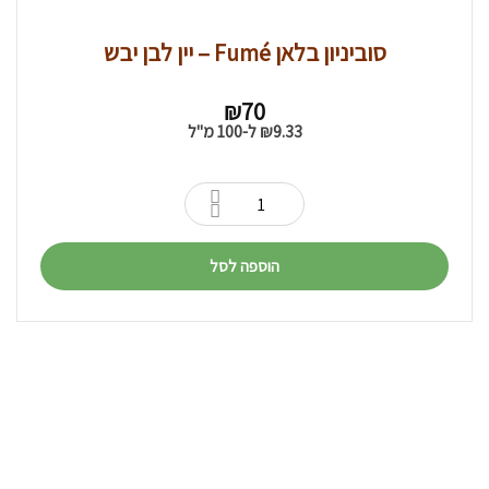
סוביניון בלאן Fumé – יין לבן יבש
₪
70
9.33
₪
ל-100 מ"ל
הוספה לסל
נוקדי המדבר בע''מ
קיבוץ נאות סמדר