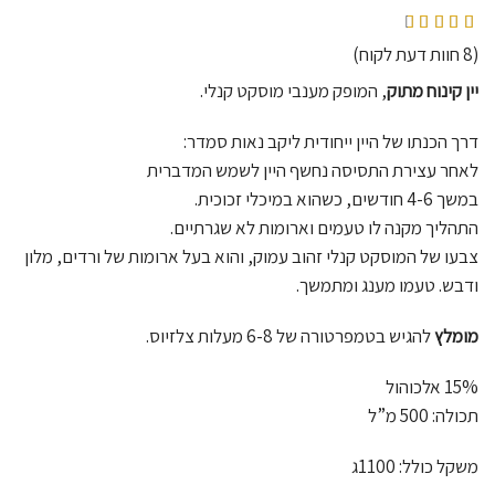
מדורגים
4.75
מתוך 5 מבוסס על
8
דירוגים של לקוחות
(
8
חוות דעת לקוח)
יין קינוח מתוק
, המופק מענבי מוסקט קנלי.
דרך הכנתו של היין ייחודית ליקב נאות סמדר:
לאחר עצירת התסיסה נחשף היין לשמש המדברית
במשך 4-6 חודשים, כשהוא במיכלי זכוכית.
התהליך מקנה לו טעמים וארומות לא שגרתיים.
צבעו של המוסקט קנלי זהוב עמוק, והוא בעל ארומות של ורדים, מלון
ודבש. טעמו מענג ומתמשך.
מומלץ
להגיש בטמפרטורה של 6-8 מעלות צלזיוס.
15% אלכוהול
תכולה: 500 מ”ל
משקל כולל: 1100ג