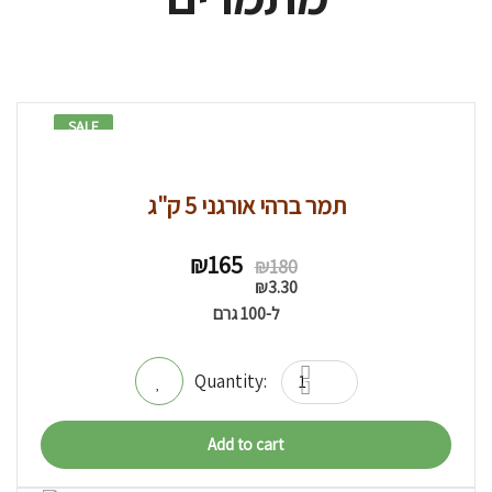
SALE
8% -
תמר ברהי אורגני 5 ק"ג
Original
Current
₪
165
₪
180
price
price
₪
3.30
was:
is:
ל-100 גרם
₪180.
₪165.
Add to cart