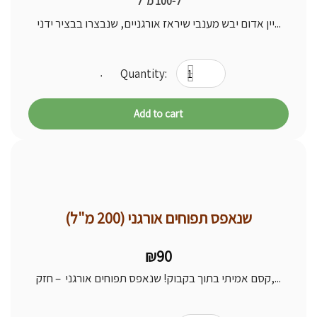
was:
is:
ל-100 מ"ל
₪240.
₪220.
יין אדום יבש מענבי שיראז אורגניים, שנבצרו בבציר ידני...
Add to cart
שנאפס תפוחים אורגני (200 מ"ל)
₪
90
קסם אמיתי בתוך בקבוק! שנאפס תפוחים אורגני – חזק,...