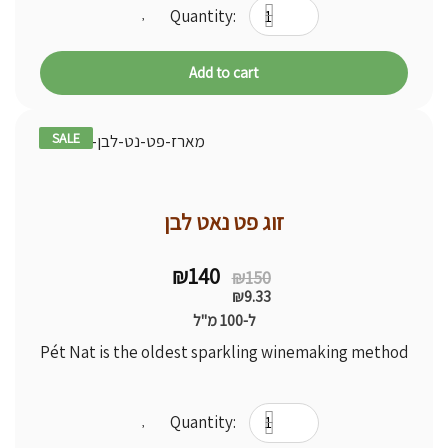
Add to cart
SALE
7% -
זוג פט נאט לבן
Original
Current
₪
140
₪
150
price
price
₪
9.33
was:
is:
ל-100 מ"ל
₪150.
₪140.
Pét Nat is the oldest sparkling winemaking method