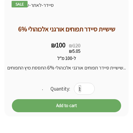
SALE
17% -
שישיית סיידר תפוחים אורגני אלכוהולי 6%
Original
Current
₪
100
₪
120
price
price
₪
5.05
was:
is:
ל-100 מ"ל
₪120.
₪100.
שישיית סיידר תפוחים אורגני אלכוהולי 6% התססת מיץ התפוחים...
Add to cart
More Wine Products