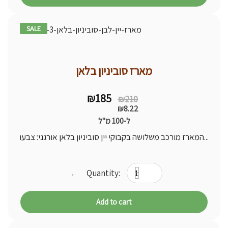
SALE
12% -
מארז סוביניון בלאן
Original
Current
₪
185
₪
210
price
price
₪
8.22
was:
is:
ל-100 מ"ל
₪210.
₪185.
המארז מורכב משלושה בקבוקי יין סוביניון בלאן אורגני: צבעו...
Add to cart