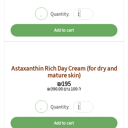
₪175.
₪160.
Add to cart
Astaxanthin Rich Day Cream (for dry and
mature skin)
₪
195
ל-100 גרם
390.00
₪
Add to cart