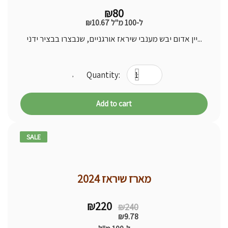
₪
80
ל-100 מ"ל
10.67
₪
יין אדום יבש מענבי שיראז אורגניים, שנבצרו בבציר ידני...
Add to cart
SALE
8% -
מארז שיראז 2024
Original
Current
₪
220
₪
240
price
price
₪
9.78