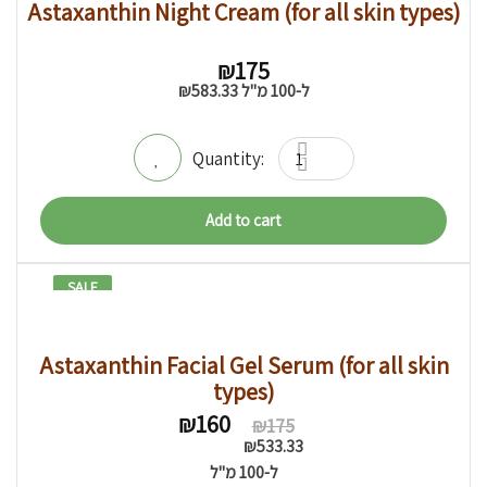
Astaxanthin Night Cream (for all skin types)
₪
175
ל-100 מ"ל
583.33
₪
Add to cart
SALE
9% -
Astaxanthin Facial Gel Serum (for all skin
types)
Original
Current
₪
160
₪
175
price
price
₪
533.33
was:
is:
ל-100 מ"ל