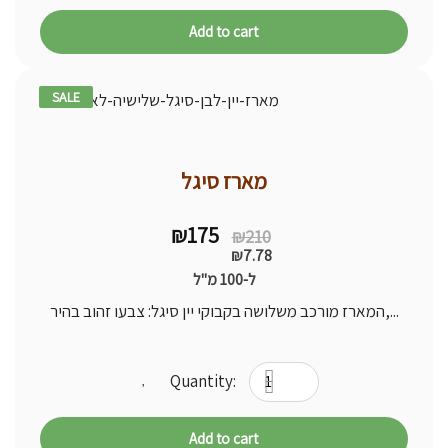
Add to cart
SALE
17% -
מארז סיגל
Original
Current
₪
175
₪
210
price
price
₪
7.78
was:
is:
ל-100 מ"ל
₪210.
₪175.
המארז מורכב משלושה בקבוקי יין סיגל: צבעו זהוב בהיר,...
Add to cart