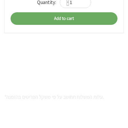
Add to cart
Nokdei Hamidbar Ltd.
Kibbutz Neot Semadar
Eilot Region, 8886000
Customer Service: 972-8-6358176
*עלות המשלוח תחושב על פי משקל הפריטים בהזמנה.