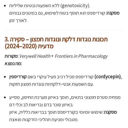
ללא השפעות גנטיות שליליות (genotoxicity).
מסקנה:
קורדיספס הוא תוסף בטוח לשימוש, גם במינונים גבוהים
לאורך זמן.
3. תכונות נוגדות דלקת ונוגדות חמצון – סקירה
מדעית (2020–2024)
Frontiers in Pharmacology
+
Verywell Health
מקורות:
מה נמצא:
,
קורדיספין (cordycepin)
קורדיספס מכיל רכיב פעיל עיקרי בשם
עם השפעות אנטי-דלקתיות ונוגדות חמצון חזקות.
מפחית סטרס חמצוני בתאים, תומך באיזון מערכת החיסון, מסייע
באיזון סוכר בדם ובריאות לב וכלי דם.
מסקנה:
שימוש יומיומי בקורדיספס תומך בבריאות כללית, איזון
מטבולי ומניעת תהליכי הזדקנות מואצת.