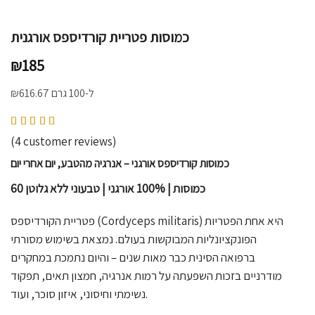
כמוסות פטריית קורדיספס אורגנית
₪
185
ל-100 גרם
616.67
₪
Rated
4.75
out of 5 based on
4
customer ratings
(
4
customer reviews)
כמוסות קורדיספס אורגני – אנרגיה מהטבע, יום אחרי יום
60 כמוסות | 100% אורגני | טבעוני ללא גלוטן
פטריית הקורדיספס (Cordyceps militaris) היא אחת הפטריות
הפונקציונליות המבוקשות בעולם. נמצאת בשימוש מסורתי
ברפואה הסינית כבר מאות שנים – והיום נתמכת במחקרים
מודרניים בזכות השפעתה על רמות אנרגיה, חמצון תאים, תפקוד
נשימתי וחיסוני, איזון סוכר, ועוד.