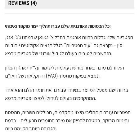
REVIEWS (4)
כל הכמוסות האורגניות שלנו עברו תהליך ייצור מוקפד ואיכותי:
הפטריות שלנו גדלות בחווה אורגנית בחבל צ׳ינגיואן שבמחוז ג׳ג׳יאנג,
סין – נקראת גם "עיר הפטריות" בגלל תנאים אקולוגיים ייחודיים
הנחשבים לטובים בעולם לגידול אורגני של פטריות מרפא.
האזור גם מוכר כאתר מורשת עולמית לשימור על־ידי ארגון המזון
והחקלאות של האו״ם (FAO) ונמצא בפיקוח מתמיד.
בחווה ישנו מפעל המייצר במיוחד עבורנו את חומר הגלם והוא אחד
המתקדמים בעולם לגידול ולמיצוי פטריות מרפא.
הפטריות עוברות תהליכי מיצוי מתקדמים, הכוללים השריה, התססה
וחימום מבוקר, במטרה להפיק את מירב החומרים הפעילים – ברמה
הגבוהה ביותר הקיימת כיום!