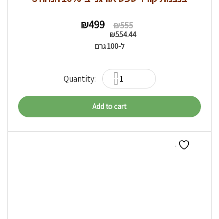
Original
Current
₪
499
₪
555
price
price
₪
554.44
was:
is:
ל-100 גרם
₪555.
₪499.
Add to cart