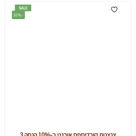
SALE
10% -
3 צנצנות קורדיספס אורגני ב-10% הנחה