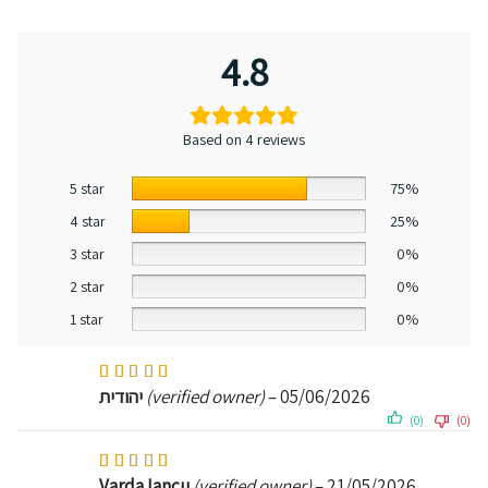
4.8
Based on 4 reviews
5 star
75%
4 star
25%
3 star
0%
2 star
0%
1 star
0%
Rated
5
out of 5
05/06/2026
–
(verified owner)
יהודית
(0)
(0)
Rated
5
out of 5
Varda Iancu
(verified owner)
–
21/05/2026