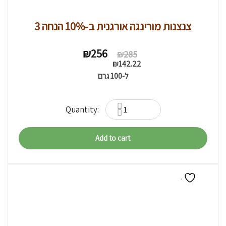
3 צנצנות מורינגה אורגנית ב-10% הנחה
Original
Current
₪
256
₪
285
price
price
₪
142.22
was:
is:
ל-100 גרם
₪285.
₪256.
Add to cart