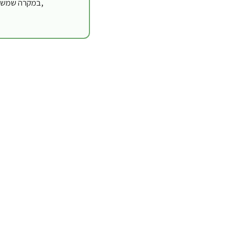
,
* במקרה שמשקל ההזמנה מעל 10 ק