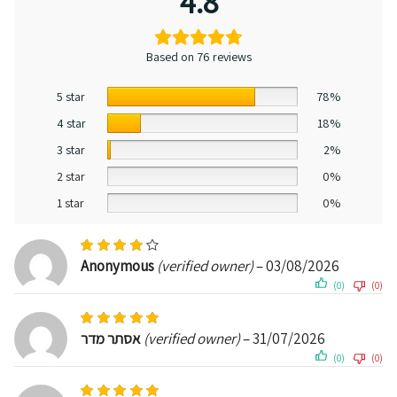
4.8
Based on 76 reviews
5 star
78%
4 star
18%
3 star
2%
2 star
0%
1 star
0%
Rated
4
out of 5
Anonymous
(verified owner)
–
03/08/2026
(0)
(0)
Rated
5
out of 5
אסתר מדר
(verified owner)
–
31/07/2026
(0)
(0)
Rated
5
out of 5