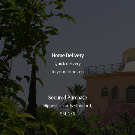
Home Delivery
Quick delivery
to your doorstep
Secured Purchase
Highest security standard,
SSL 256