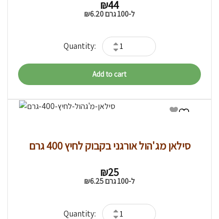
₪
44
₪
6.20
ל-100 גרם
Add to cart
סילאן מג'הול אורגני בקבוק לחיץ 400 גרם
₪
25
₪
6.25
ל-100 גרם