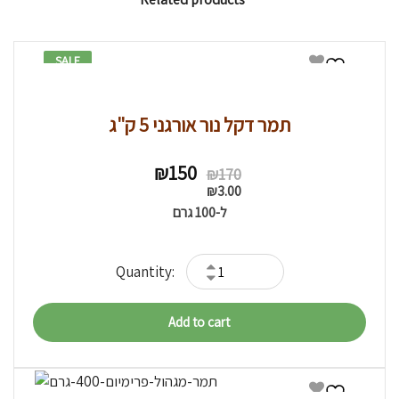
SALE
12% -
תמר דקל נור אורגני 5 ק"ג
Original
Current
₪
150
₪
170
price
price
₪
3.00
was:
is:
ל-100 גרם
₪170.
₪150.
Add to cart