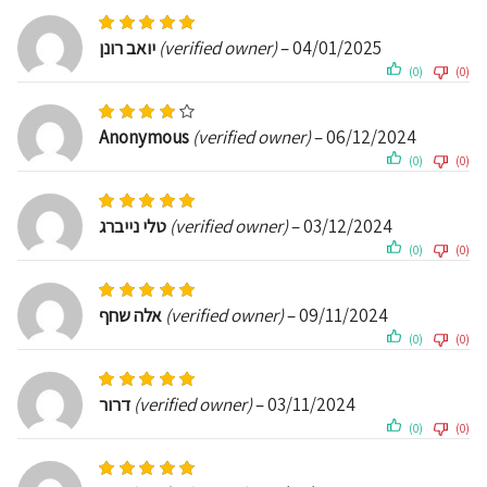
Rated
5
out of 5
יואב רונן
(verified owner)
–
04/01/2025
(0)
(0)
Rated
4
out of 5
Anonymous
(verified owner)
–
06/12/2024
(0)
(0)
Rated
5
out of 5
טלי נייברג
(verified owner)
–
03/12/2024
(0)
(0)
Rated
5
out of 5
אלה שחף
(verified owner)
–
09/11/2024
(0)
(0)
Rated
5
out of 5
דרור
(verified owner)
–
03/11/2024
(0)
(0)
Rated
5
out of 5