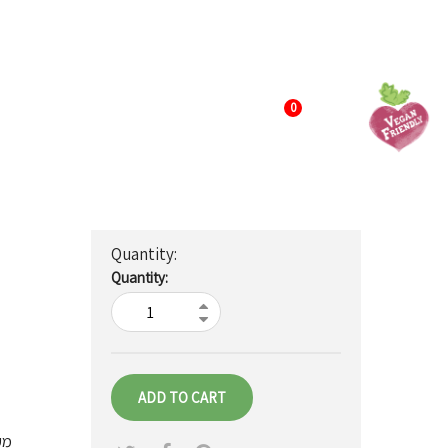
משלוח חינם עד הבית בקנייה מעל ₪499 ועד 10 ק"ג
הרשם / התחבר
ABOUT
יק
0
MY CART
Quantity:
omer ratings
ADD TO CART
מע