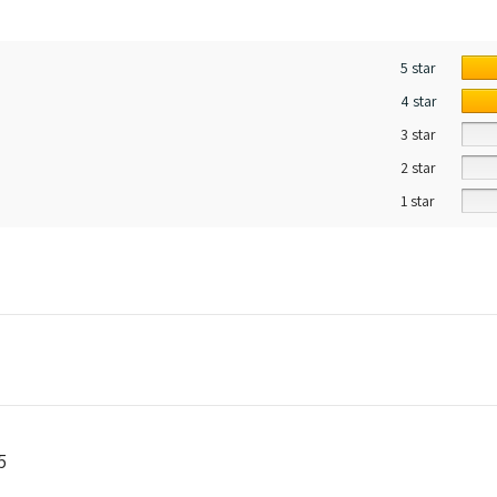
5 star
4 star
3 star
2 star
1 star
5