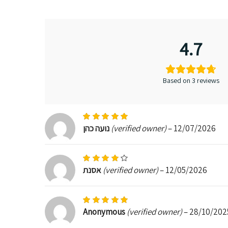
4.7
Based on 3 reviews
Rated
5
out of 5
12/07/2026
–
(verified owner)
נועה כהן
Rated
4
out of 5
12/05/2026
–
(verified owner)
אסנת
Rated
5
out of 5
Anonymous
(verified owner)
–
28/10/202