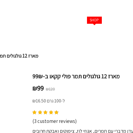
ב אורגני
מוצרים אורגניים
תוספי תזונה טבעיים
SUPPLEMENTS
מארז 12 גולגולים תמר פולי קקאו ב-99₪
מארז 12 גולגולים תמר פולי קקאו ב-99₪
Original
Current
₪
99
₪
120
price
price
ל-100 גרם
16.50
₪
was:
is:
₪120.
₪99.
Rated
4.67
out of 5 based on
3
cust
(
3
customer reviews)
דן מדברי עם תמרים, אגוזי לוז, צימוקים ואבקת חרובים