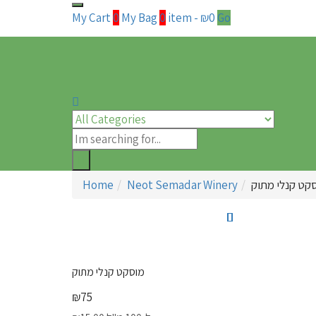
My Cart
0
My Bag
0
item
-
₪
0
Go
קט קנלי מתוק
Neot Semadar Winery
Home
מוסקט קנלי מתוק
₪
75