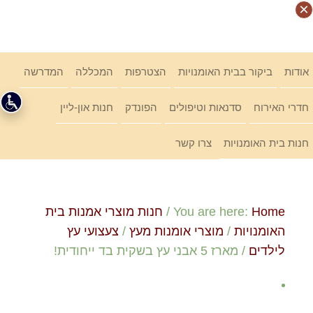
Ski
×
×
×
×
link
אודות
ביקור בבית האומנויות
הצטרפות
המכללה
המדרשה
חדרי האירוח
סדנאות וטיפולים
הפונדק
חנות און-ליין
חנות בית האומנויות
צרו קשר
Home
You are here:
/
חנות מוצרי אמנות בית
האומנויות
/
מוצרי אומנות מעץ
/
צעצועי עץ
לילדים
/
מארז 5 אבני עץ בשקית בד ייחודית!