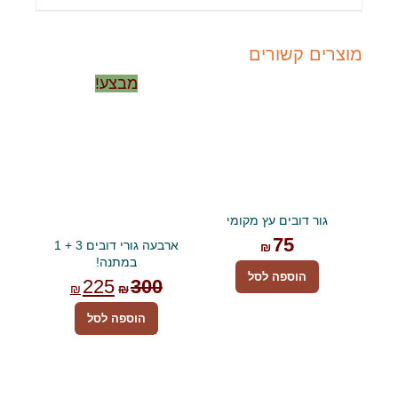
מוצרים קשורים
מבצע!
גור דובים עץ מקומי
75
ארבעה גורי דובים 3 + 1
₪
במתנה!
הוספה לסל
המחיר
המחיר
225
300
₪
₪
המקורי
הנוכחי
הוספה לסל
היה:
הוא:
₪225.
₪300.